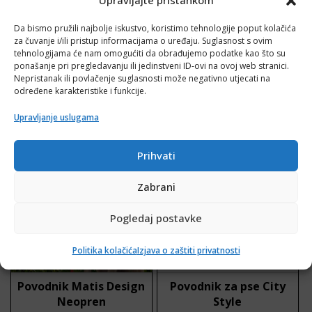
MATERIJALI
Da bismo pružili najbolje iskustvo, koristimo tehnologije poput kolačića
za čuvanje i/ili pristup informacijama o uređaju. Suglasnost s ovim
UPOTREBA I ODRŽAVANJE
tehnologijama će nam omogućiti da obrađujemo podatke kao što su
ponašanje pri pregledavanju ili jedinstveni ID-ovi na ovoj web stranici.
Nepristanak ili povlačenje suglasnosti može negativno utjecati na
određene karakteristike i funkcije.
Povezani proizvodi
Upravljanje uslugama
Ovaj proizvod ima više varijanti. Opcije se mogu odabrati 
Ovaj proizvod ima više varijan
Akcija!
Prihvati
Zabrani
Pogledaj postavke
Politika kolačića
Izjava o zaštiti privatnosti
Povodnik Matis Design
Povodnik za pse City
Neopren
Style