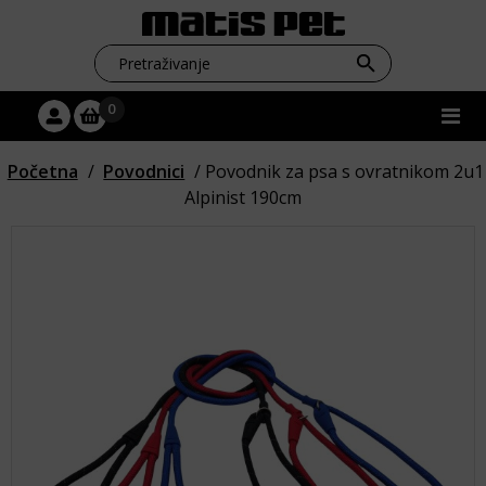
Skip to content
0
Main Navigation
Početna
/
Povodnici
/ Povodnik za psa s ovratnikom 2u1
Alpinist 190cm