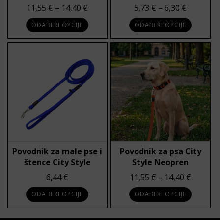
Raspon cijena: od 11,55 € do 14,40 €
Raspon ci
11,55
€
–
14,40
€
5,73
€
–
6,30
€
ODABERI OPCIJE
ODABERI OPCIJE
Ovaj proizvod ima više varijanti. Opcije se mogu odabrati 
Ovaj proizvod ima više varijan
Povodnik za male pse i
Povodnik za psa City
štence City Style
Style Neopren
Raspon 
6,44
€
11,55
€
–
14,40
€
ODABERI OPCIJE
ODABERI OPCIJE