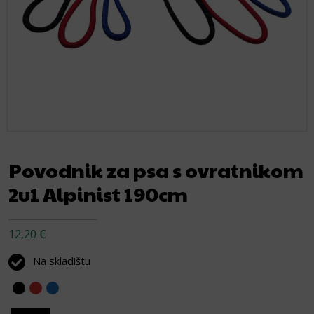
Povodnik za psa s ovratnikom
2u1 Alpinist 190cm
12,20
€
Na skladištu