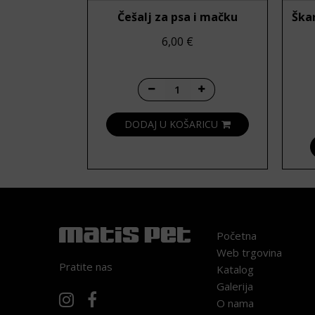
Češalj za psa i mačku
Ška
6,00
€
Češalj za psa i mačku koli
DODAJ U KOŠARICU
Početna
Web trgovina
Pratite nas
Katalog
Galerija
O nama