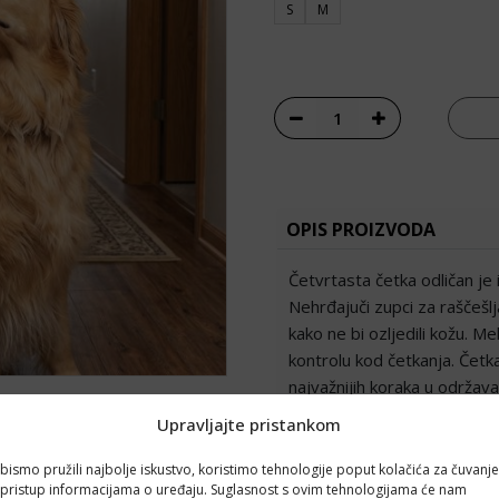
S
M
Četka četvrtasta za p
OPIS PROIZVODA
Četvrtasta četka odličan je
Nehrđajuči zupci za raščešl
kako ne bi ozljedili kožu. M
kontrolu kod četkanja. Četk
najvažnijih koraka u održava
Upravljajte pristankom
MATERIJALI
bismo pružili najbolje iskustvo, koristimo tehnologije poput kolačića za čuvanje
li pristup informacijama o uređaju. Suglasnost s ovim tehnologijama će nam
UPOTREBA I ODRŽAVANJ