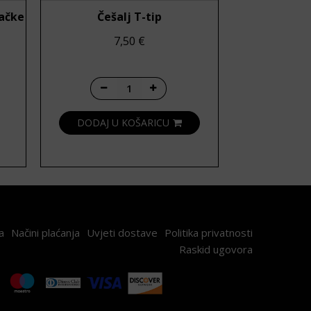
ačke
Češalj T-tip
n cijena: od 7,69 € do 8,75 €
7,50
€
Češalj T-tip količina
DODAJ U KOŠARICU
a
Načini plaćanja
Uvjeti dostave
Politika privatnosti
Raskid ugovora