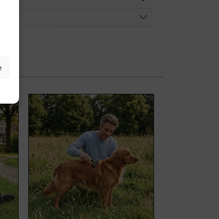
e
ci proizvoda
nti. Opcije se mogu odabrati na stranici proizvoda