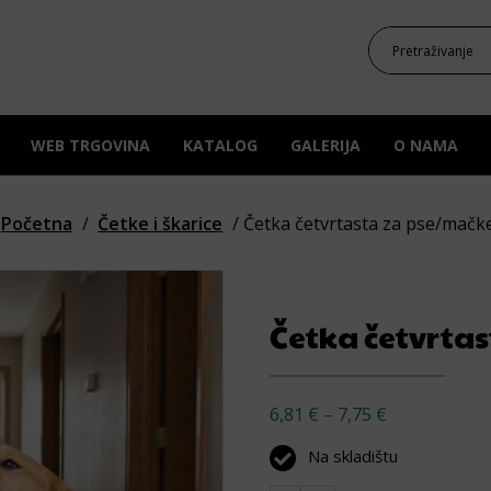
WEB TRGOVINA
KATALOG
GALERIJA
O NAMA
Početna
/
Četke i škarice
/ Četka četvrtasta za pse/mačk
Četka četvrta
Raspon cijen
6,81
€
–
7,75
€
Na skladištu