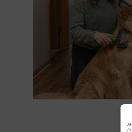
Da 
i/i