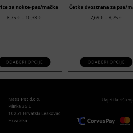
rice za nokte-pas/mačka
Četka dvostrana za pse/m
Raspon cijena: od 8,75 € do 10,38 €
Raspo
8,75
€
–
10,38
€
7,69
€
–
8,75
€
čina
ODABERI OPCIJE
ODABERI OPCIJE
Matis Pet d.o.o.
Uvjeti korištenj
Pilinka 36 E
10251 Hrvatski Leskovac
Hrvatska