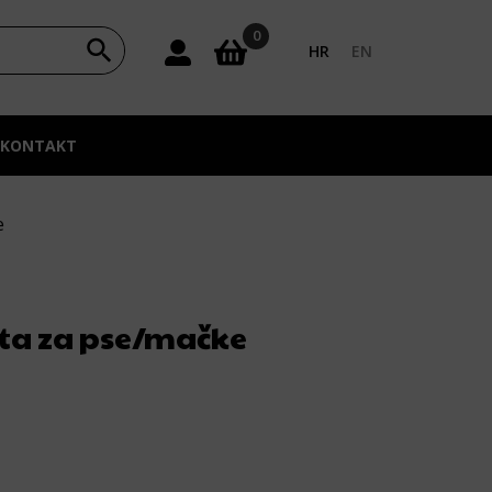
0
HR
EN
KONTAKT
e
sta za pse/mačke
a: od 6,81 € do 7,75 €