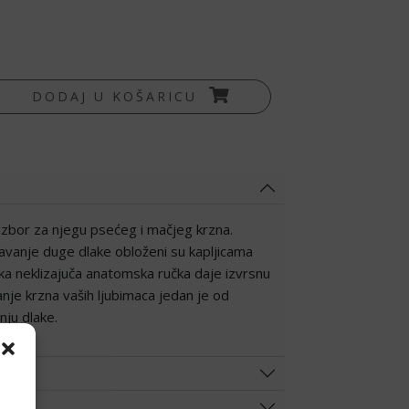
se/mačke količina
DODAJ U KOŠARICU
 izbor za njegu psećeg i mačjeg krzna.
javanje duge dlake obloženi su kapljicama
eka neklizajuča anatomska ručka daje izvrsnu
anje krzna vaših ljubimaca jedan je od
nju dlake.
E