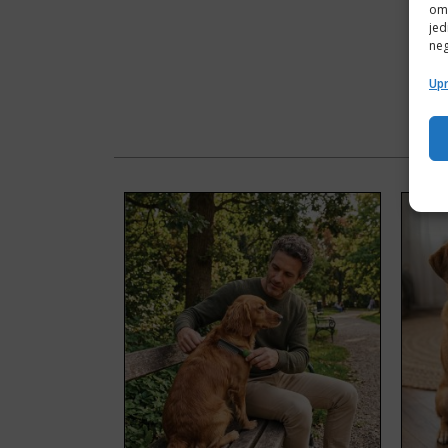
omo
jed
neg
Upr
Ovaj p