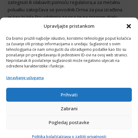
zategnuti ili olabaviti pomoću regulatora,a za metalnu
polualku zakopčava se povodnik.Orma za psa izrađena
je kao bi bila što udobnija za psa,te na prsnom dijelu
nema alku već anatomski ušivene prsne dijelove u Y
Upravljajte pristankom
modelu.
Da bismo pružili najbolje iskustvo, koristimo tehnologije poput kolačića
za čuvanje i/ili pristup informacijama o uređaju. Suglasnost s ovim
tehnologijama će nam omogućiti da obrađujemo podatke kao što su
MATERIJALI
ponašanje pri pregledavanju ili jedinstveni ID-ovi na ovoj web stranici.
Nepristanak ili povlačenje suglasnosti može negativno utjecati na
UPOTREBA I ODRŽAVANJE
određene karakteristike i funkcije.
TABLICA VELIČINA
Upravljanje uslugama
Prihvati
Povezani proizvodi
Zabrani
Ovaj proizvod ima više varijanti. Opcije se mogu odabrati 
Ovaj proizvod ima više varijan
Akcija!
Pogledaj postavke
Politika kolačića
Izjava o zaštiti privatnosti