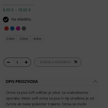
Raspon cijena: od 8,00 € do 18,00 €
8,00
€
–
18,00
€
Na skladištu
2.0cm
2.5cm
4.0cm
Orma za psa soft H-tip količina
DODAJ U KOŠARICU
OPIS PROIZVODA
Orma za psa Soft odličan je izbor za svakodnevnu
uporabu. Matis soft orma za psa H-tip izrađena je od
čvrste ali meke poliester trakete. Orma se može