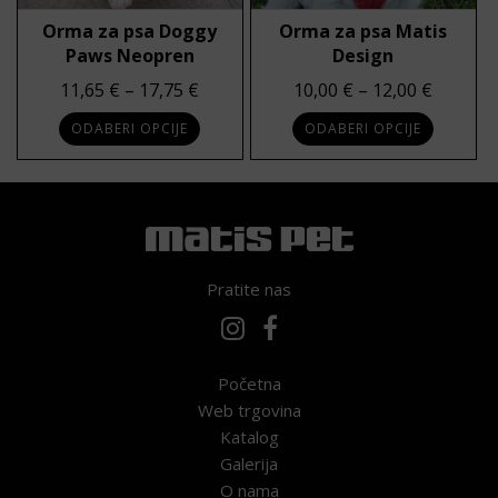
Orma za psa Doggy
Orma za psa Matis
Paws Neopren
Design
Raspon cijena: od 11,65 € do 17,75 €
Raspon 
11,65
€
–
17,75
€
10,00
€
–
12,00
€
ODABERI OPCIJE
ODABERI OPCIJE
Pratite nas
Početna
Web trgovina
Katalog
Galerija
O nama