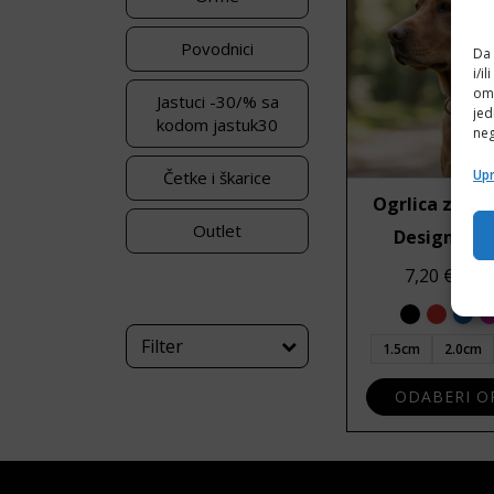
Povodnici
Da 
i/i
omo
Jastuci -30/% sa
jed
kodom jastuk30
neg
Upr
Četke i škarice
Ogrlica za ps
Outlet
Design neo
7,20
€
–
9,
Filter
1.5cm
2.0cm
ODABERI OP