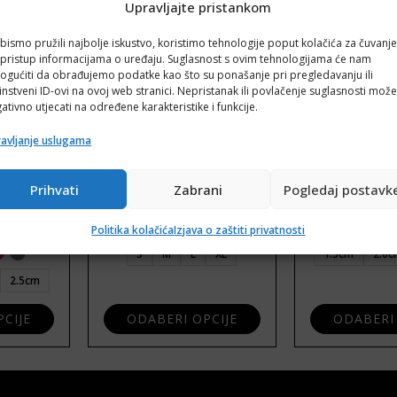
Upravljajte pristankom
bismo pružili najbolje iskustvo, koristimo tehnologije poput kolačića za čuvanje
li pristup informacijama o uređaju. Suglasnost s ovim tehnologijama će nam
gućiti da obrađujemo podatke kao što su ponašanje pri pregledavanju ili
instveni ID-ovi na ovoj web stranici. Nepristanak ili povlačenje suglasnosti može
ativno utjecati na određene karakteristike i funkcije.
avljanje uslugama
e Matis
Orma za psa Comfort
Orma za pse 
Prihvati
Zabrani
Pogledaj postavk
pren
Raspon cijena: od 31,69 
31,69
€
–
37,25
€
6,30
€
–
Raspon cijena: od 7,20 € do 9,50 €
50
€
Politika kolačića
Izjava o zaštiti privatnosti
S
M
L
XL
1.5cm
2.0
2.5cm
CIJE
ODABERI OPCIJE
ODABERI 